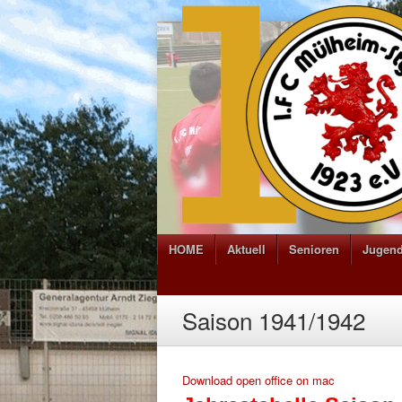
HOME
Aktuell
Senioren
Jugen
Saison 1941/1942
Download open office on mac