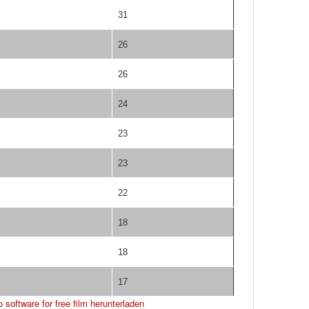
31
26
26
24
23
23
22
18
18
17
 software for free
film herunterladen