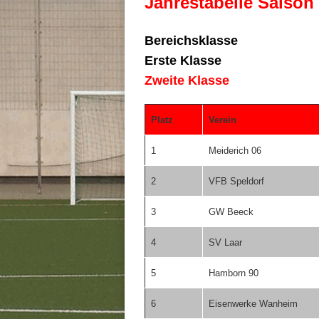
Jahrestabelle Saison
Bereichsklasse
Erste Klasse
Zweite Klasse
Platz
Verein
1
Meiderich 06
2
VFB Speldorf
3
GW Beeck
4
SV Laar
5
Hamborn 90
6
Eisenwerke Wanheim