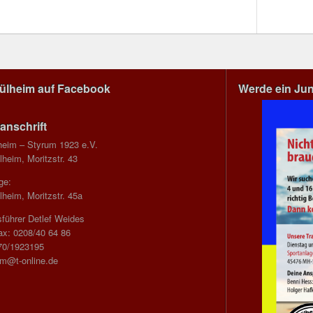
Mülheim auf Facebook
Werde ein Ju
anschrift
heim – Styrum 1923 e.V.
heim, Moritzstr. 43
ge:
heim, Moritzstr. 45a
führer Detlef Weides
ax: 0208/40 64 86
70/1923195
im@t-online.de