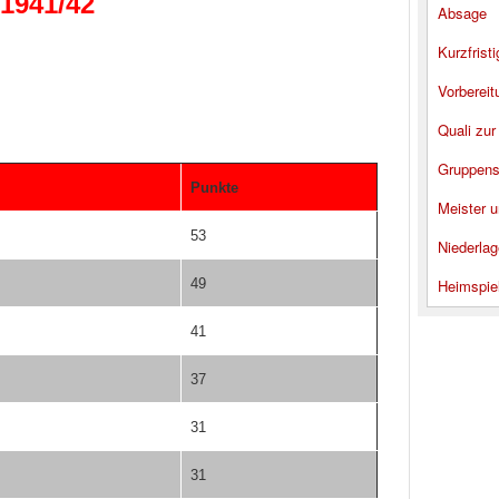
 1941/42
Absage
Kurzfrist
Vorbereit
Quali zur
Gruppens
Punkte
Meister u
53
Niederlag
49
Heimspie
41
37
31
31