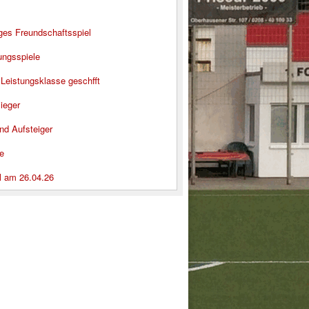
iges Freundschaftsspiel
ungsspiele
 Leistungsklasse geschfft
ieger
nd Aufsteiger
e
l am 26.04.26