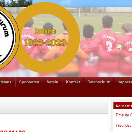
dteams
Sponsoren
Verein
Kontakt
Datenschutz
Impres
Neueste 
Erneute S
Freundsc