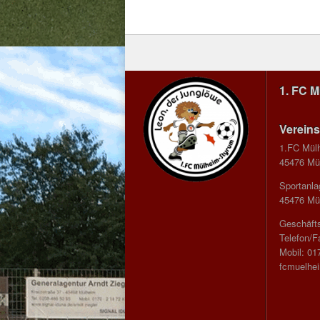
1. FC 
Vereins
1.FC Mül
45476 Mül
Sportanla
45476 Mül
Geschäfts
Telefon/F
Mobil: 01
fcmuelhe