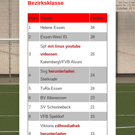
Bezirksklasse
Platz
Verein
Punkte
1
Helene Essen
34
2
Essen-West 81
28
Spf
mit linux youtube
3
videosen
.
26
KaternbergVFVB Alsum
Svg
herunterladen
.
4
24
Sterkrade
5
TuRa Essen
24
6
BV Altenessen
23
7
SV Schonnebeck
21
8
VFB Speldorf
15
Viktoria
zdfmediathek
9
herunterladen
.
15