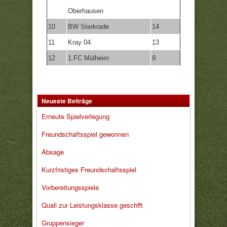
Oberhausen
10
BW Sterkrade
14
11
Kray 04
13
12
1.FC Mülheim
9
Neueste Beiträge
Erneute Spielverlegung
Freundschaftsspiel gewonnen
Absage
Kurzfristiges Freundschaftsspiel
Vorbereitungsspiele
Quali zur Leistungsklasse geschfft
Gruppensieger