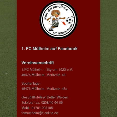
1. FC Mülheim auf Facebook
Vereinsanschrift
1.FC Mülheim – Styrum 1923 e.V.
45476 Mülheim, Moritzstr. 43
Sportanlage:
45476 Mülheim, Moritzstr. 45a
Geschäftsführer Detlef Weides
Telefon/Fax: 0208/40 64 86
Mobil: 0170/1923195
fcmuelheim@t-online.de