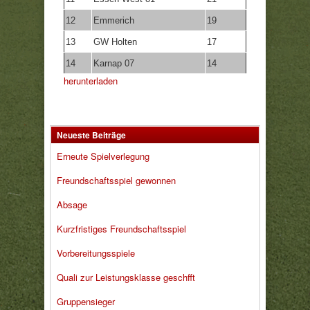
12
Emmerich
19
13
GW Holten
17
14
Karnap 07
14
herunterladen
Neueste Beiträge
Erneute Spielverlegung
Freundschaftsspiel gewonnen
Absage
Kurzfristiges Freundschaftsspiel
Vorbereitungsspiele
Quali zur Leistungsklasse geschfft
Gruppensieger