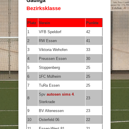
Gauliga
Bezirksklasse
Platz
Verein
Punkte
1
VFB Speldorf
42
2
RW Essen
41
3
Viktoria Wehofen
33
4
Preussen Essen
30
5
Stoppenberg
25
6
1FC Mülheim
25
7
TuRa Essen
25
Spv
autosen sims 4
.
8
23
Sterkrade
9
BV Altenessen
23
10
Osterfeld 06
22
11
Essen-West 81
21