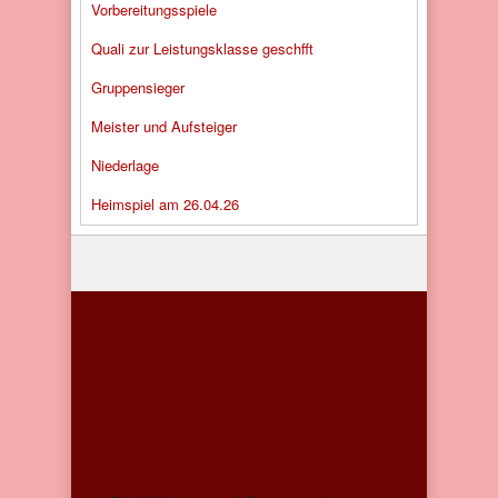
Vorbereitungsspiele
Quali zur Leistungsklasse geschfft
Gruppensieger
Meister und Aufsteiger
Niederlage
Heimspiel am 26.04.26