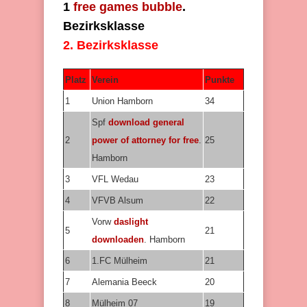
1
free games bubble
.
Bezirksklasse
2. Bezirksklasse
Platz
Verein
Punkte
1
Union Hamborn
34
Spf
download general
2
power of attorney for free
.
25
Hamborn
3
VFL Wedau
23
4
VFVB Alsum
22
Vorw
daslight
5
21
downloaden
. Hamborn
6
1.FC Mülheim
21
7
Alemania Beeck
20
8
Mülheim 07
19