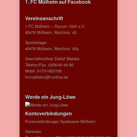
1. FC Mülheim auf Facebook
Vereinsanschrift
1.FC Mülheim – Styrum 1923 e.V.
45476 Mülheim, Moritzstr. 43
Sportanlage:
45476 Mülheim, Moritzstr. 45a
Geschäftsführer Detlef Weides
Telefon/Fax: 0208/40 64 86
Mobil: 0170/1923195
fcmuelheim@t-online.de
Werde ein Jung-Löwe
Kontoverbindungen
Kontoverbindungen Sparkasse Mülheim
Senioren: