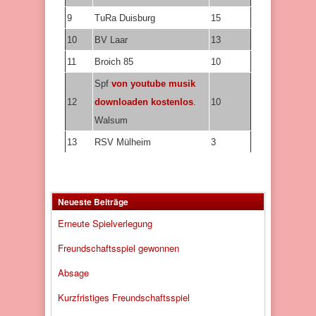
9
TuRa Duisburg
15
10
BV Laar
13
11
Broich 85
10
Spf
von youtube musik
12
downloaden kostenlos
.
10
Walsum
13
RSV Mülheim
3
Neueste Beiträge
Erneute Spielverlegung
Freundschaftsspiel gewonnen
Absage
Kurzfristiges Freundschaftsspiel