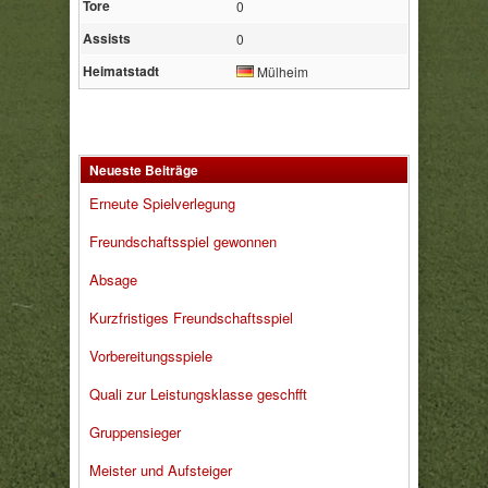
Tore
0
Assists
0
Heimatstadt
Mülheim
Neueste Beiträge
Erneute Spielverlegung
Freundschaftsspiel gewonnen
Absage
Kurzfristiges Freundschaftsspiel
Vorbereitungsspiele
Quali zur Leistungsklasse geschfft
Gruppensieger
Meister und Aufsteiger