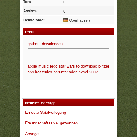
Tore
0
Assists
0
Heimatstadt
Oberhausen
Profil
gotham downloaden
apple music
lego star wars to download
blitzer
app kostenlos herunterladen
excel 2007
Neueste Beiträge
Erneute Spielverlegung
Freundschaftsspiel gewonnen
Absage