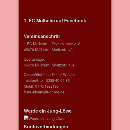
1. FC Mülheim auf Facebook
Vereinsanschrift
1.FC Mülheim – Styrum 1923 e.V.
45476 Mülheim, Moritzstr. 43
Sportanlage:
45476 Mülheim, Moritzstr. 45a
Geschäftsführer Detlef Weides
Telefon/Fax: 0208/40 64 86
Mobil: 0170/1923195
fcmuelheim@t-online.de
Werde ein Jung-Löwe
Kontoverbindungen