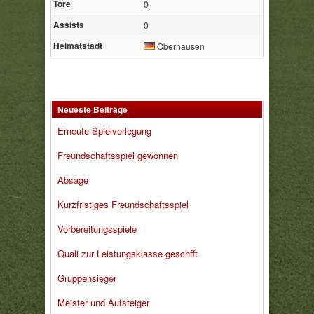
Tore
0
Assists
0
Heimatstadt
Oberhausen
Neueste Beiträge
Erneute Spielverlegung
Freundschaftsspiel gewonnen
Absage
Kurzfristiges Freundschaftsspiel
Vorbereitungsspiele
Quali zur Leistungsklasse geschfft
Gruppensieger
Meister und Aufsteiger