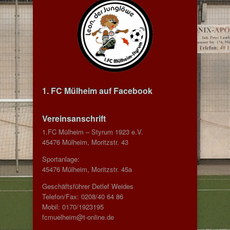
1. FC Mülheim auf Facebook
Vereinsanschrift
1.FC Mülheim – Styrum 1923 e.V.
45476 Mülheim, Moritzstr. 43
Sportanlage:
45476 Mülheim, Moritzstr. 45a
Geschäftsführer Detlef Weides
Telefon/Fax: 0208/40 64 86
Mobil: 0170/1923195
fcmuelheim@t-online.de