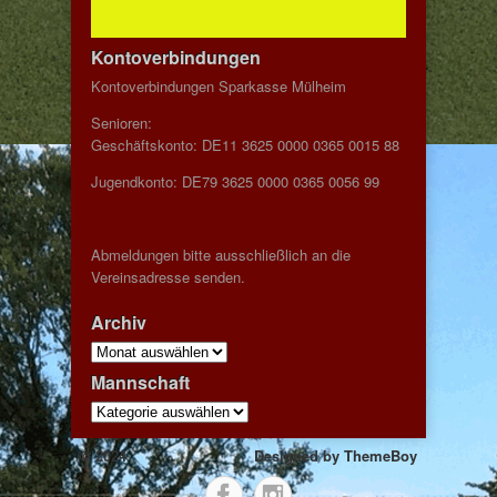
Kontoverbindungen
Kontoverbindungen Sparkasse Mülheim
Senioren:
Geschäftskonto: DE11 3625 0000 0365 0015 88
Jugendkonto: DE79 3625 0000 0365 0056 99
Abmeldungen bitte ausschließlich an die
Vereinsadresse senden.
Archiv
Archiv
Mannschaft
Mannschaft
© 2024
Designed by
ThemeBoy