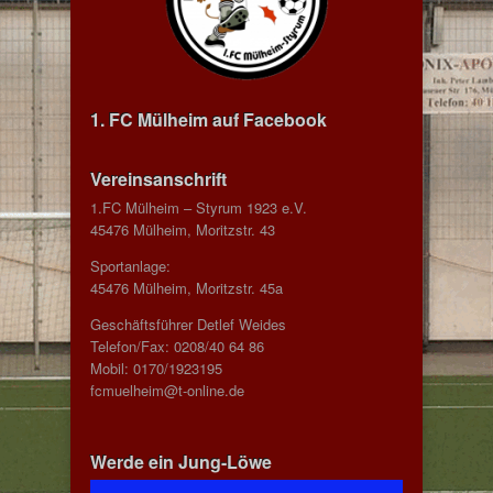
1. FC Mülheim auf Facebook
Vereinsanschrift
1.FC Mülheim – Styrum 1923 e.V.
45476 Mülheim, Moritzstr. 43
Sportanlage:
45476 Mülheim, Moritzstr. 45a
Geschäftsführer Detlef Weides
Telefon/Fax: 0208/40 64 86
Mobil: 0170/1923195
fcmuelheim@t-online.de
Werde ein Jung-Löwe