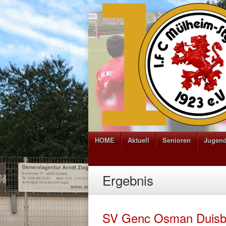
HOME
Aktuell
Senioren
Jugen
Ergebnis
SV Genc Osman Duisbu