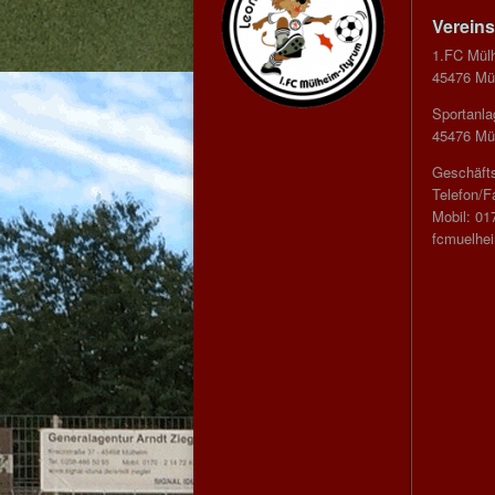
Vereins
1.FC Mül
45476 Mül
Sportanla
45476 Mül
Geschäfts
Telefon/F
Mobil: 01
fcmuelhe