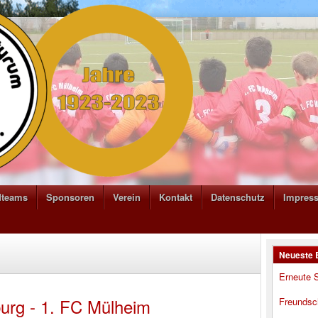
dteams
Sponsoren
Verein
Kontakt
Datenschutz
Impres
Neueste 
Erneute S
rg - 1. FC Mülheim
Freundsc