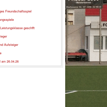
iges Freundschaftsspiel
ungsspiele
 Leistungsklasse geschfft
ieger
nd Aufsteiger
e
l am 26.04.26