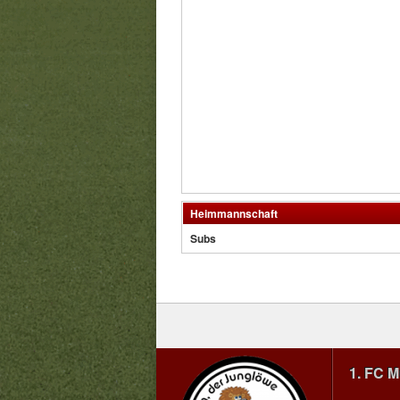
Heimmannschaft
Subs
1. FC 