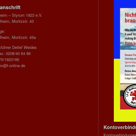
anschrift
heim – Styrum 1923 e.V.
heim, Moritzstr. 43
ge:
heim, Moritzstr. 45a
führer Detlef Weides
ax: 0208/40 64 86
70/1923195
im@t-online.de
Kontoverbin
Kontoverbindunge