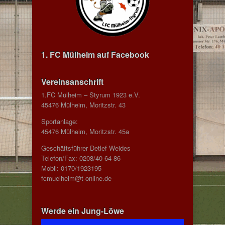
1. FC Mülheim auf Facebook
Vereinsanschrift
1.FC Mülheim – Styrum 1923 e.V.
45476 Mülheim, Moritzstr. 43
Sportanlage:
45476 Mülheim, Moritzstr. 45a
Geschäftsführer Detlef Weides
Telefon/Fax: 0208/40 64 86
Mobil: 0170/1923195
fcmuelheim@t-online.de
Werde ein Jung-Löwe