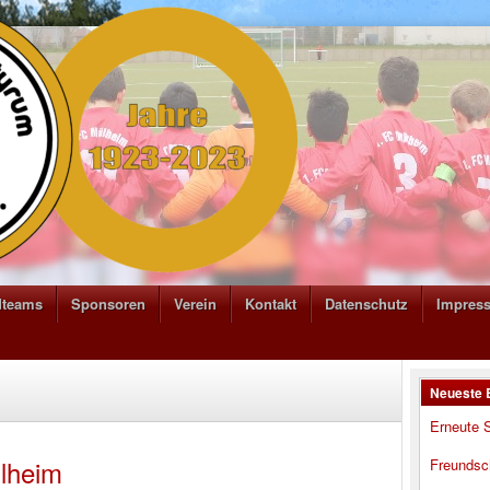
dteams
Sponsoren
Verein
Kontakt
Datenschutz
Impres
Neueste 
Erneute S
lheim
Freundsc