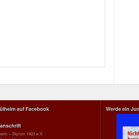
Mülheim auf Facebook
Werde ein Ju
anschrift
heim – Styrum 1923 e.V.