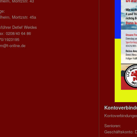
heim, Moritzstr. 43
ge:
heim, Moritzstr. 45a
führer Detlef Weides
ax: 0208/40 64 86
70/1923195
im@t-online.de
Kontoverbin
Kontoverbindunge
Senioren:
Geschäftskonto: 