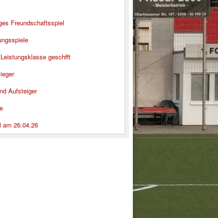
iges Freundschaftsspiel
ungsspiele
 Leistungsklasse geschfft
ieger
nd Aufsteiger
e
l am 26.04.26