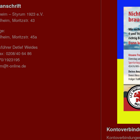
anschrift
heim – Styrum 1923 e.V.
heim, Moritzstr. 43
ge:
heim, Moritzstr. 45a
führer Detlef Weides
ax: 0208/40 64 86
70/1923195
im@t-online.de
Kontoverbin
Kontoverbindunge