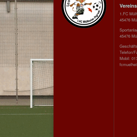
Vereins
1.FC Mül
45476 Mül
Sportanla
45476 Mül
Geschäfts
Telefon/F
Mobil: 01
fcmuelhe