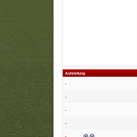
Aufstellung
-
-
-
-
Tor
Tor
-