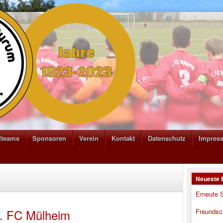
dteams
Sponsoren
Verein
Kontakt
Datenschutz
Impres
Neueste 
Erneute S
1. FC Mülheim
Freundsc