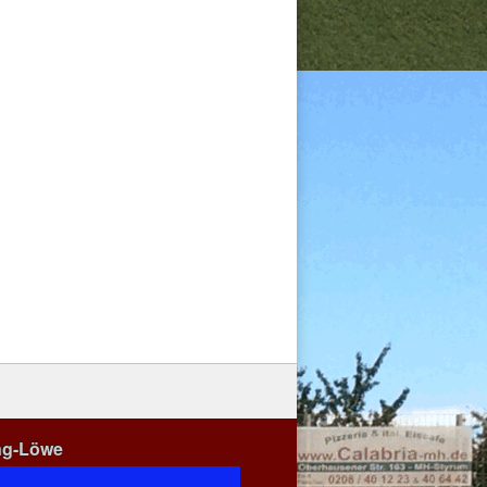
ng-Löwe