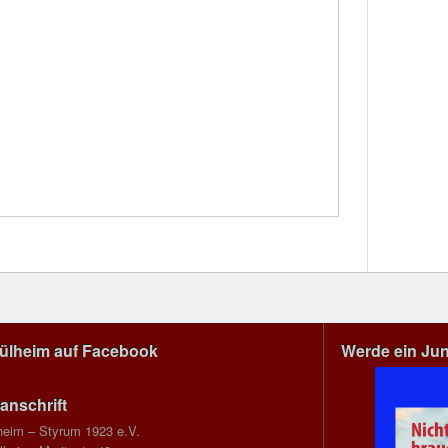
Mülheim auf Facebook
Werde ein Ju
anschrift
heim – Styrum 1923 e.V.