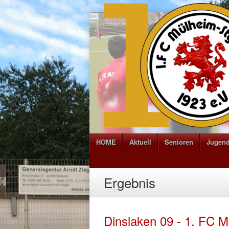
HOME
Aktuell
Senioren
Jugen
Ergebnis
Dinslaken 09 - 1. FC 