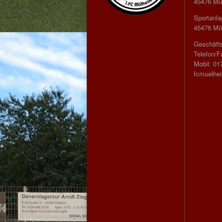
45476 Mül
Sportanla
45476 Mül
Geschäfts
Telefon/F
Mobil: 01
fcmuelhe