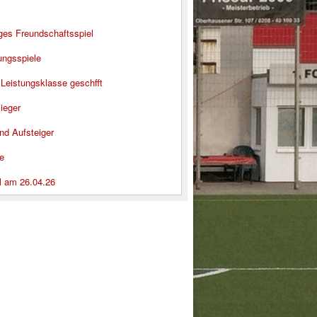
iges Freundschaftsspiel
ungsspiele
 Leistungsklasse geschfft
ieger
nd Aufsteiger
e
l am 26.04.26