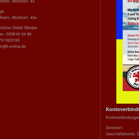
heim, Moritzstr. 43
ge:
heim, Moritzstr. 45a
führer Detlef Weides
ax: 0208/40 64 86
70/1923195
im@t-online.de
Kontoverbin
Kontoverbindunge
Senioren:
Geschäftskonto: 