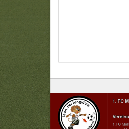
1. FC 
Vereins
1.FC Mül