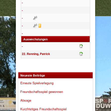
-
-
Assist
-
Assist
Gelbe Karte
-
-
Auswechslungen
-
Wechsel
22. Renning, Patrick
Wechsel
Neueste Beiträge
Erneute Spielverlegung
Freundschaftsspiel gewonnen
Absage
Kurzfristiges Freundschaftsspiel