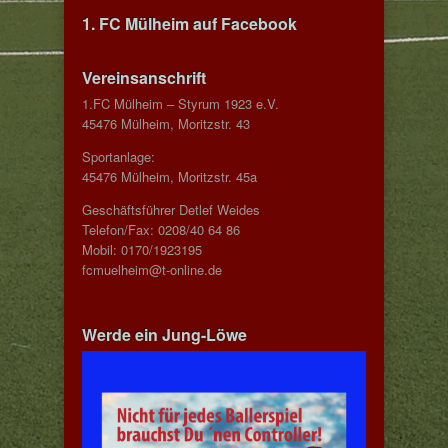
1. FC Mülheim auf Facebook
Vereinsanschrift
1.FC Mülheim – Styrum 1923 e.V.
45476 Mülheim, Moritzstr. 43
Sportanlage:
45476 Mülheim, Moritzstr. 45a
Geschäftsführer Detlef Weides
Telefon/Fax: 0208/40 64 86
Mobil: 0170/1923195
fcmuelheim@t-online.de
Werde ein Jung-Löwe