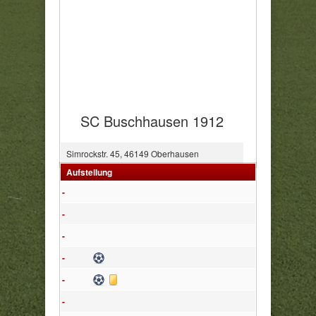
SC Buschhausen 1912
Simrockstr. 45, 46149 Oberhausen
Aufstellung
-
-
-
Tor
-
Tor
Gelbe Karte
-
-