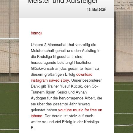
18. Mai 2026
bitmoji
Unsere 2.Mannschaft hat vorzeitig die
Meisterschaft geholt und den Aufstieg in
die Kreisliga B geschafft- eine
herausragende Leistung! Herzlichen
Glückwunsch an das gesamte Team zu
diesem großartigen Erfolg
download
instagram saved story
. Unser besonderer
Dank gilt Trainer Yusuf Kücük, den Co-
Trainern Iksan Kesici und Ayhan
Aydogan für die hervorragende Arbeit, die
sie über das gesamte Jahr hinweg
geleistet haben
youtube music for free on
iphone
. Der Verein ist stolz auf euch-
weiter so und viel Erfolg in der Kreisliga
B.