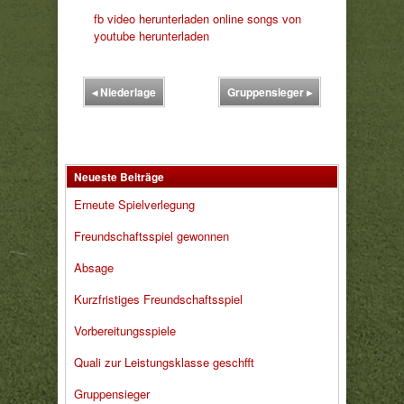
fb video herunterladen online
songs von
youtube herunterladen
◂
Niederlage
Gruppensieger
▸
Neueste Beiträge
Erneute Spielverlegung
Freundschaftsspiel gewonnen
Absage
Kurzfristiges Freundschaftsspiel
Vorbereitungsspiele
Quali zur Leistungsklasse geschfft
Gruppensieger