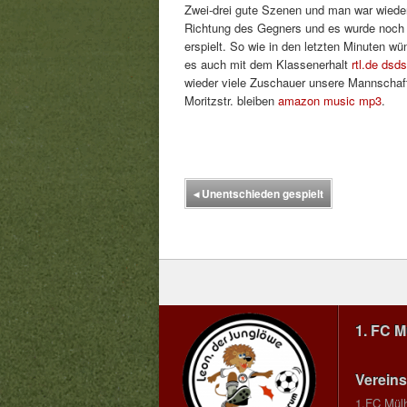
Zwei-drei gute Szenen und man war wiede
Richtung des Gegners und es wurde noch 
erspielt. So wie in den letzten Minuten w
es auch mit dem Klassenerhalt
rtl.de dsd
wieder viele Zuschauer unsere Mannschaft
Moritzstr. bleiben
amazon music mp3
.
◂
Unentschieden gespielt
1. FC 
Vereins
1.FC Mül