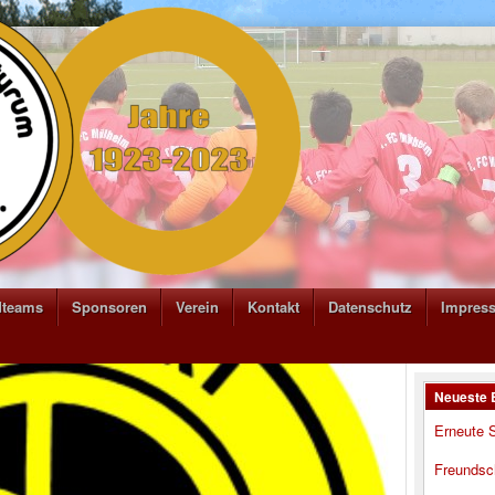
dteams
Sponsoren
Verein
Kontakt
Datenschutz
Impres
Neueste 
Erneute S
Freundsc