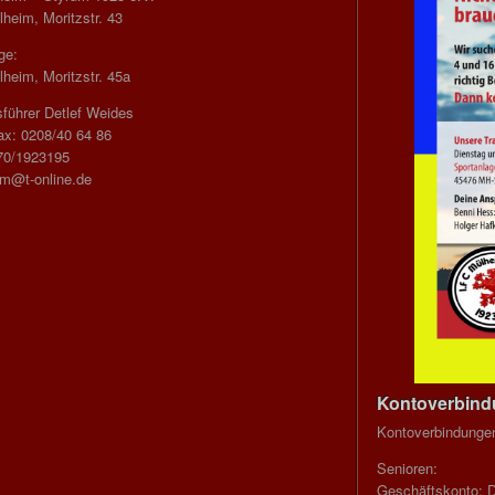
heim, Moritzstr. 43
ge:
heim, Moritzstr. 45a
führer Detlef Weides
ax: 0208/40 64 86
70/1923195
im@t-online.de
Kontoverbin
Kontoverbindunge
Senioren:
Geschäftskonto: 