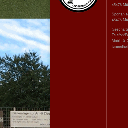
45476 Mül
Sportanla
45476 Mül
Geschäfts
Telefon/F
Mobil: 01
fcmuelhe