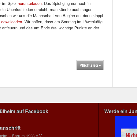
r im Spiel
herunterladen
. Das Spiel ging nur noch in
ein Unentschieden erreicht, man könnte auch sagen
ünschen wir uns die Mannschaft von Beginn an, dann klappt
s downloaden
. Wir hoffen, dass am Sonntag im Löwenkäfig
 anfeuern und das am Ende drei wichtige Punkte an der
Pflichtsieg
▸
Mülheim auf Facebook
Werde ein Ju
anschrift
heim – Styrum 1923 e.V.