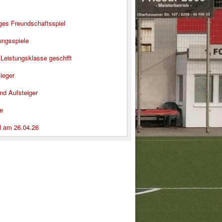
iges Freundschaftsspiel
ungsspiele
 Leistungsklasse geschfft
ieger
nd Aufsteiger
e
l am 26.04.26