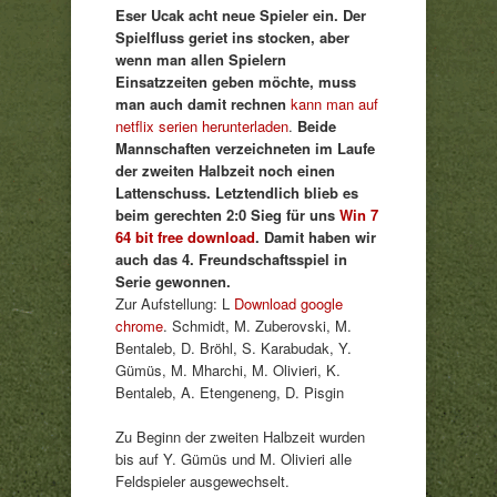
Eser Ucak acht neue Spieler ein. Der
Spielfluss geriet ins stocken, aber
wenn man allen Spielern
Einsatzzeiten geben möchte, muss
man auch damit rechnen
kann man auf
netflix serien herunterladen
.
Beide
Mannschaften verzeichneten im Laufe
der zweiten Halbzeit noch einen
Lattenschuss. Letztendlich blieb es
beim gerechten 2:0 Sieg für uns
Win 7
64 bit free download
. Damit haben wir
auch das 4. Freundschaftsspiel in
Serie gewonnen.
Zur Aufstellung: L
Download google
chrome
. Schmidt, M. Zuberovski, M.
Bentaleb, D. Bröhl, S. Karabudak, Y.
Gümüs, M. Mharchi, M. Olivieri, K.
Bentaleb, A. Etengeneng, D. Pisgin
Zu Beginn der zweiten Halbzeit wurden
bis auf Y. Gümüs und M. Olivieri alle
Feldspieler ausgewechselt.