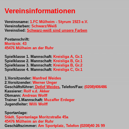
Vereinsinformationen
Vereinsname:
1.FC Mülheim - Styrum 1923 e.V.
Vereinsfarben:
Schwarz/Weiß
Vereinslied:
Schwarz-weiß sind unsere Farben
Postanschrift:
Moritzstr. 43
45476 Mülheim an der Ruhr
Spielklasse 1. Mannschaft:
Kreisliga A, Gr.1
Spielklasse 2. Mannschaft:
Kreisliga B, Gr.1
Spielklasse 3. Mannschaft:
Kreisliga B, Gr.2
Spielklasse 4. Mannschaft:
Kreisliga C, Gr.1
1.Vorsitzender:
Manfred Weides
2.Vorsitzender:
Werner Unger
Geschäftsführer:
Detlef Weides
, Telefon/Fax:
(0208)406486
Kassierer:
Rolf v.d. Akker
Obmann:
Andreas Wolff
Trainer 1.Mannschaft:
Muzaffer Erdeger
Jugendleiter:
Willi Wolff
Sportanlage:
Städt. Sportanlage Moritzstraße 45a
45476 Mülheim an der Ruhr
Geschäftszimmer:
Am Sportplatz, Telefon (0208)40 26 99